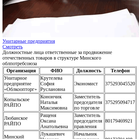
Унитарные предприятия
Смотреть
Должностные лица ответственные за продвижение
отечественных товаров в структуре Минского
облпотребсоюза
Организация
ФИО
Должность
Телефон
Унитарное
Крутелева
предприятие
София
Экономист
375293045520
«Облкоопторг»
Руслановна
Конончик
Заместитель
Копыльское
Наталья
председателя
375295094717
РАЙПО
Максимовна
по торговле
Ращеня
Заместитель
Любанское
Оксана
председателя
80179469921
РАЙПО
Анатольевна
правления
Лукашевич
Начальник
Минский