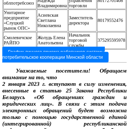
Надежда
управления
80172701408
облпотребсоюз
Владимировна
торговли
Унитарное
Асиевская
предприятие
Заместитель
Светлана
80179552476
«Слуцкий
директора
Николаевна
рынок ОПС»
Начальник
Смолевичское
Жолудь Елена
торговой
375295595978
РАЙПО
Анатольевна
службы
График личного приема работников системы
потребительское кооперации Минской области
Уважаемые посетители! Обращаем
внимание на то, что
2 января 2023 г. вступают в силу изменения,
внесенные в статью 25 Закона Республики
Беларусь «Об обращениях граждан и
юридических лиц». В связи с этим подача
электронных обращений будет возможна
только с помощью государственной единой
(интегрированной) республиканской